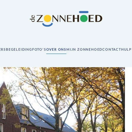
ERS
BEGELEIDING
FOTO'S
OVER ONS
MIJN ZONNEHOED
CONTACT
HULP