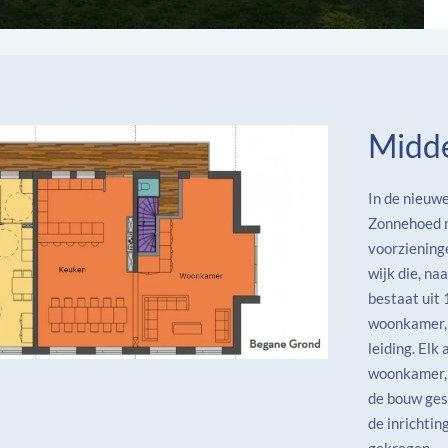
Midde
In de nieuw
Zonnehoed m
voorziening
wijk die, na
bestaat uit
woonkamer, 
leiding. El
woonkamer, 
de bouw ges
de inrichti
gekregen.